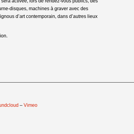
e sera activée, lors de rendez-vous publics, des
ourne-disques, machines à graver avec des
gnous d’art contemporain, dans d’autres lieux
ion.
undcloud
–
Vimeo