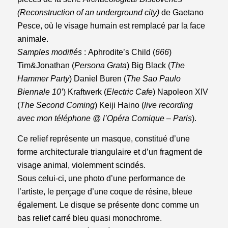
(Reconstruction of an underground city)
de Gaetano
Pesce, où le visage humain est remplacé par la face
animale.
Samples modifiés
: Aphrodite’s Child (
666
)
Tim&Jonathan (
Persona Grata
) Big Black (
The
Hammer Party
) Daniel Buren (
The Sao Paulo
Biennale 10’
) Kraftwerk (
Electric Cafe
) Napoleon XIV
(
The Second Coming
) Keiji Haino (
live recording
avec mon téléphone @ l’Opéra Comique – Paris
).
Ce relief représente un masque, constitué d’une
forme architecturale triangulaire et d’un fragment de
visage animal, violemment scindés.
Sous celui-ci, une photo d’une performance de
l’artiste, le perçage d’une coque de résine, bleue
également. Le disque se présente donc comme un
bas relief carré bleu quasi monochrome.