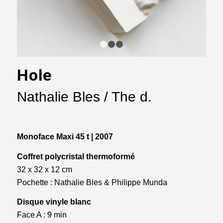
1
2
3
Hole
Nathalie Bles / The d.
Monoface Maxi 45 t | 2007
Coffret polycristal thermoformé
32 x 32 x 12 cm
Pochette : Nathalie Bles & Philippe Munda
Disque vinyle blanc
Face A : 9 min