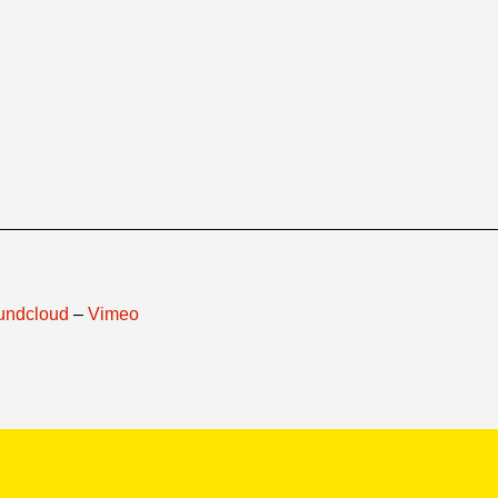
undcloud
–
Vimeo