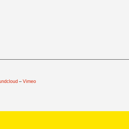
undcloud
–
Vimeo